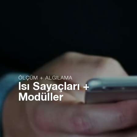
ÖLÇÜM + ALGILAMA
Isı Sayaçları +
Modüller