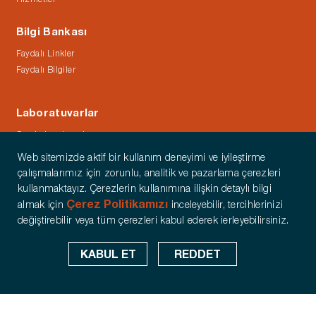
Bilgi Bankası
Faydalı Linkler
Faydalı Bilgiler
Laboratuvarlar
Gaz Laboratuvarlarımız
Elektrik Laboratuvarlarımız
Web sitemizde aktif bir kullanım deneyimi ve iyileştirme
Su ve Isı Laboratuvarlarımız
çalışmalarımız için zorunlu, analitik ve pazarlama çerezleri
kullanmaktayız. Çerezlerin kullanımına ilişkin detaylı bilgi
Diğer
Çerez Politikamızı
almak için
inceleyebilir, tercihlerinizi
Yatırımcı İlişkileri
değiştirebilir veya tüm çerezleri kabul ederek ierleyebilirsiniz.
Referanslar
Basında Biz
KABUL ET
REDDET
Kalite Sertifikalarımız
İletişim